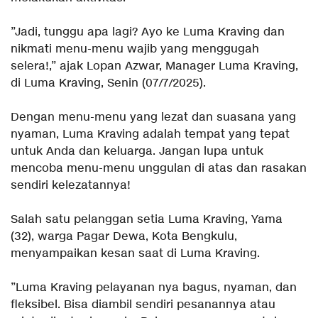
‎”Jadi, tunggu apa lagi? Ayo ke Luma Kraving dan
nikmati menu-menu wajib yang menggugah
selera!,” ajak Lopan Azwar, Manager Luma Kraving,
di Luma Kraving, Senin (07/7/2025).
‎Dengan menu-menu yang lezat dan suasana yang
nyaman, Luma Kraving adalah tempat yang tepat
untuk Anda dan keluarga. Jangan lupa untuk
mencoba menu-menu unggulan di atas dan rasakan
sendiri kelezatannya!
‎Salah satu pelanggan setia Luma Kraving, Yama
(32), warga Pagar Dewa, Kota Bengkulu,
menyampaikan kesan saat di Luma Kraving.
‎”Luma Kraving pelayanan nya bagus, nyaman, dan
fleksibel. Bisa diambil sendiri pesanannya atau