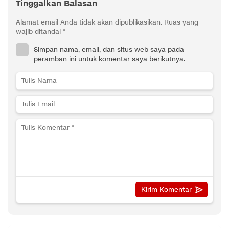
Tinggalkan Balasan
Alamat email Anda tidak akan dipublikasikan.
Ruas yang
wajib ditandai
*
Simpan nama, email, dan situs web saya pada
peramban ini untuk komentar saya berikutnya.