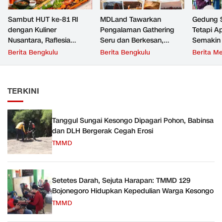
‎Sambut HUT ke-81 RI
‎MDLand Tawarkan
Gedung 
dengan Kuliner
Pengalaman Gathering
Tetapi A
Nusantara, Raflesia
Seru dan Berkesan,
Semakin 
Beach Resto Hadirkan
Cocok untuk Keluarga
Berita Bengkulu
Berita Bengkulu
Berita M
Paket Hemat Makan
hingga Komunitas ‎
Siang ‎
TERKINI
Tanggul Sungai Kesongo Dipagari Pohon, Babinsa
dan DLH Bergerak Cegah Erosi
TMMD
Setetes Darah, Sejuta Harapan: TMMD 129
Bojonegoro Hidupkan Kepedulian Warga Kesongo
TMMD