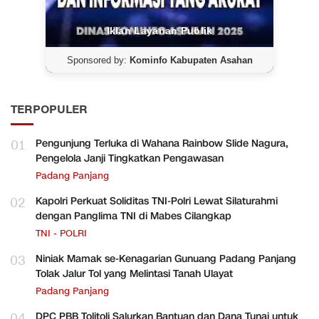
Iklan Layanan Publik
Sponsored by:
Kominfo Kabupaten Asahan
TERPOPULER
01
Pengunjung Terluka di Wahana Rainbow Slide Nagura,
Pengelola Janji Tingkatkan Pengawasan
Padang Panjang
02
Kapolri Perkuat Soliditas TNI-Polri Lewat Silaturahmi
dengan Panglima TNI di Mabes Cilangkap
TNI - POLRI
03
Niniak Mamak se-Kenagarian Gunuang Padang Panjang
Tolak Jalur Tol yang Melintasi Tanah Ulayat
Padang Panjang
04
DPC PBB Tolitoli Salurkan Bantuan dan Dana Tunai untuk