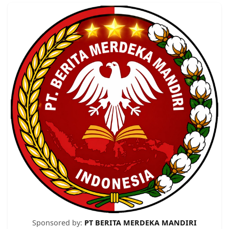
Sponsored by:
PT BERITA MERDEKA MANDIRI