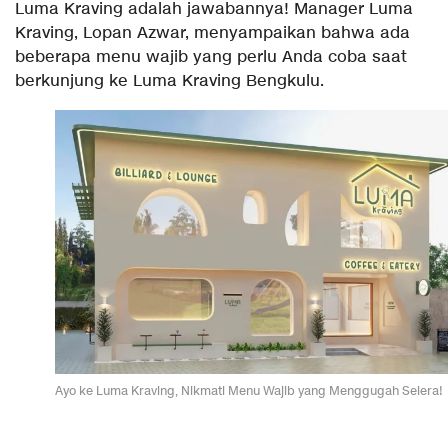
Luma Kraving adalah jawabannya! Manager Luma
Kraving, Lopan Azwar, menyampaikan bahwa ada
beberapa menu wajib yang perlu Anda coba saat
berkunjung ke Luma Kraving Bengkulu.
Ayo ke Luma Kraving, Nikmati Menu Wajib yang Menggugah Selera!