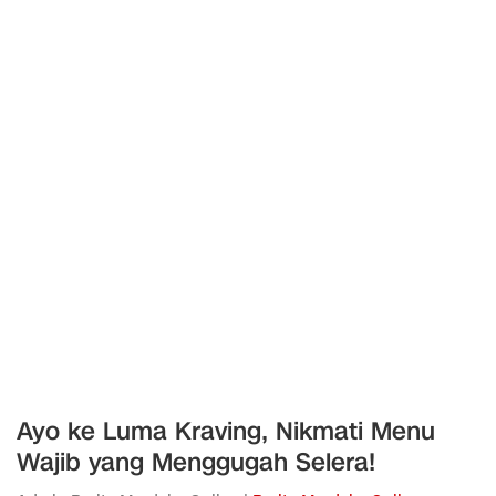
‎Ayo ke Luma Kraving, Nikmati Menu
Wajib yang Menggugah Selera!