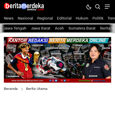
News
Nasional
Regional
Editorial
Hukum
Politik
Tren
Jawa Tengah
Jawa Barat
Aceh
Sumatera Barat
Berita 
Beranda
Berita Utama