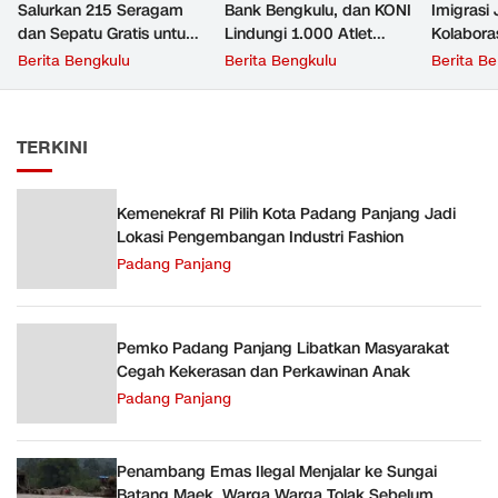
Salurkan 215 Seragam
Bank Bengkulu, dan KONI
Imigrasi
dan Sepatu Gratis untuk
Lindungi 1.000 Atlet
Kolabora
Siswa Baru, Kepala
Bengkulu Lewat
Hamagi 
Berita Bengkulu
Berita Bengkulu
Berita B
Sekolah Terima
Penandatanganan MoU
Azea Be
Penghargaan dari
Internasi
Pemprov Bengkulu
TERKINI
Kemenekraf RI Pilih Kota Padang Panjang Jadi
Lokasi Pengembangan Industri Fashion
Padang Panjang
Pemko Padang Panjang Libatkan Masyarakat
Cegah Kekerasan dan Perkawinan Anak
Padang Panjang
Penambang Emas Ilegal Menjalar ke Sungai
Batang Maek, Warga Warga Tolak Sebelum