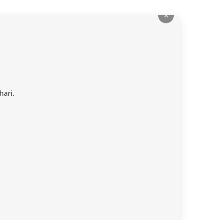
✕
hari.