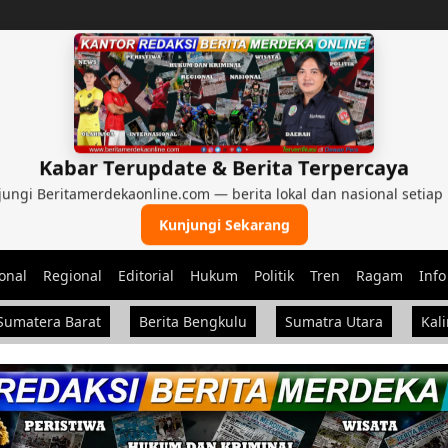
Kabar Terupdate & Berita Terpercaya
ungi Beritamerdekaonline.com — berita lokal dan nasional setiap 
Kunjungi Sekarang
onal
Regional
Editorial
Hukum
Politik
Tren
Ragam
Info
Sumatera Barat
Berita Bengkulu
Sumatra Utara
Kal