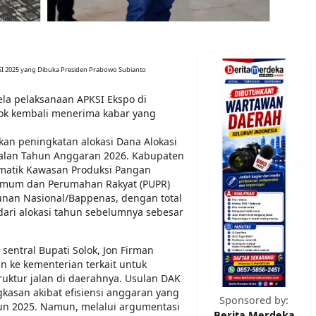
I 2025 yang Dibuka Presiden Prabowo Subianto
ela pelaksanaan APKSI Ekspo di
ok kembali menerima kabar yang
an peningkatan alokasi Dana Alokasi
Jalan Tahun Anggaran 2026. Kabupaten
 tematik Kawasan Produksi Pangan
 Umum dan Perumahan Rakyat (PUPR)
an Nasional/Bappenas, dengan total
 dari alokasi tahun sebelumnya sebesar
 sentral Bupati Solok, Jon Firman
n ke kementerian terkait untuk
ktur jalan di daerahnya. Usulan DAK
san akibat efisiensi anggaran yang
Sponsored by:
hun 2025. Namun, melalui argumentasi
Berita Merdeka