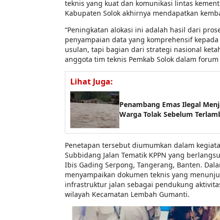
teknis yang kuat dan komunikasi lintas kement
Kabupaten Solok akhirnya mendapatkan kembal
“Peningkatan alokasi ini adalah hasil dari pros
penyampaian data yang komprehensif kepada k
usulan, tapi bagian dari strategi nasional ket
anggota tim teknis Pemkab Solok dalam forum 
Lihat Juga:
Penambang Emas Ilegal Menj
Warga Tolak Sebelum Terlam
Penetapan tersebut diumumkan dalam kegiatan
Subbidang Jalan Tematik KPPN yang berlangsu
Ibis Gading Serpong, Tangerang, Banten. Dala
menyampaikan dokumen teknis yang menunj
infrastruktur jalan sebagai pendukung aktivita
wilayah Kecamatan Lembah Gumanti.