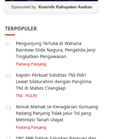
Sponsored by:
Kominfo Kabupaten Asahan
TERPOPULER
01
Pengunjung Terluka di Wahana
Rainbow Slide Nagura, Pengelola Janji
Tingkatkan Pengawasan
Padang Panjang
02
Kapolri Perkuat Soliditas TNI-Polri
Lewat Silaturahmi dengan Panglima
TNI di Mabes Cilangkap
TNI - POLRI
03
Niniak Mamak se-Kenagarian Gunuang
Padang Panjang Tolak Jalur Tol yang
Melintasi Tanah Ulayat
Padang Panjang
04
DPC PBB Tolitoli Salurkan Bantuan dan