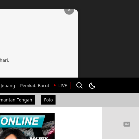
✕
hari.
 Jepang
Pemkab Barut
LIVE
imantan Tengah
Foto