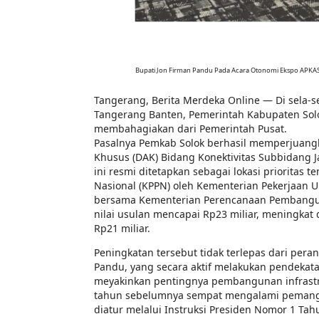
Bupati Jon Firman Pandu Pada Acara Otonomi Ekspo APKAS
Tangerang, Berita Merdeka Online — Di sela-s
Tangerang Banten, Pemerintah Kabupaten Sol
membahagiakan dari Pemerintah Pusat.
Pasalnya Pemkab Solok berhasil memperjuangk
Khusus (DAK) Bidang Konektivitas Subbidang 
ini resmi ditetapkan sebagai lokasi prioritas
Nasional (KPPN) oleh Kementerian Pekerjaan
bersama Kementerian Perencanaan Pembangun
nilai usulan mencapai Rp23 miliar, meningkat
Rp21 miliar.
Peningkatan tersebut tidak terlepas dari peran
Pandu, yang secara aktif melakukan pendekata
meyakinkan pentingnya pembangunan infrastru
tahun sebelumnya sempat mengalami pemangka
diatur melalui Instruksi Presiden Nomor 1 Ta