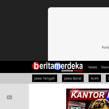
Kunj
News
Nasi
Jawa Tengah
Jawa Barat
Aceh