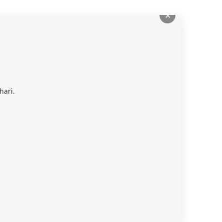
✕
hari.