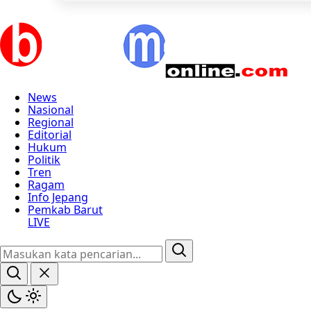
News
Nasional
Regional
Editorial
Hukum
Politik
Tren
Ragam
Info Jepang
Pemkab Barut
LIVE