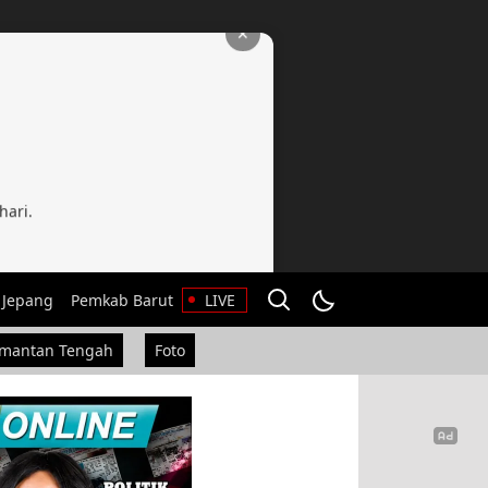
✕
hari.
 Jepang
Pemkab Barut
LIVE
imantan Tengah
Foto