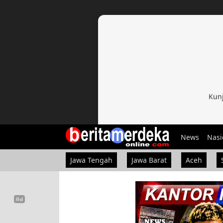
Kunj
News
Nasi
Jawa Tengah
Jawa Barat
Aceh