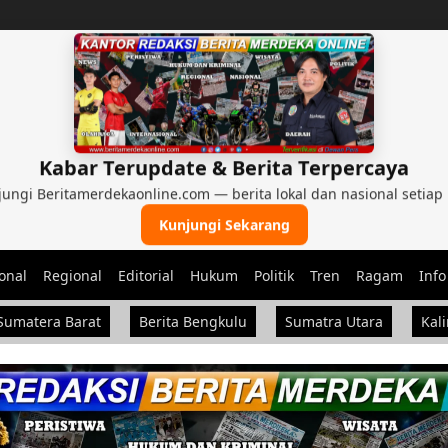
Kabar Terupdate & Berita Terpercaya
ungi Beritamerdekaonline.com — berita lokal dan nasional setiap 
Kunjungi Sekarang
onal
Regional
Editorial
Hukum
Politik
Tren
Ragam
Info
Sumatera Barat
Berita Bengkulu
Sumatra Utara
Kal