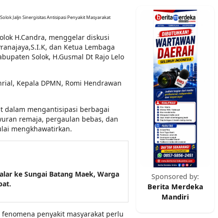
ok Jaljn Sinergisitas Antisipasi Penyakit Masyarakat
Solok H.Candra, menggelar diskusi
ranajaya,S.I.K, dan Ketua Lembaga
upaten Solok, H.Gusmal Dt Rajo Lelo
ahrial, Kepala DPMN, Romi Hendrawan
t dalam mengantisipasi berbagai
awuran remaja, pergaulan bebas, dan
lai mengkhawatirkan.
alar ke Sungai Batang Maek, Warga
Sponsored by:
bat.
Berita Merdeka
Mandiri
 fenomena penyakit masyarakat perlu