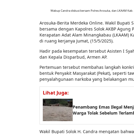
Wabup Candra diskusi bersam Polres Arosuka, dan LKAAM Kab. Sol
Arosuka-Berita Merdeka Online. Wakil Bupati 
bersama dengan Kapolres Solok AKBP Agung P
Kerapatan Adat Alam Minangkabau (LKAAM) Kab
di ruang kerjanya Jumat, (15/5/2025).
Hadir pada kesempatan tersebut Asisten I Sy
dan Kepala Disparbud, Armen AP.
Pertemuan tersebut membahas langkah konkri
bentuk Penyakit Masyarakat (Pekat), seperti t
penyalahgunaan narkoba yang belakangan mu
Lihat Juga:
Penambang Emas Ilegal Menj
Warga Tolak Sebelum Terlam
Wakil Bupati Solok H. Candra mengatan bahwa