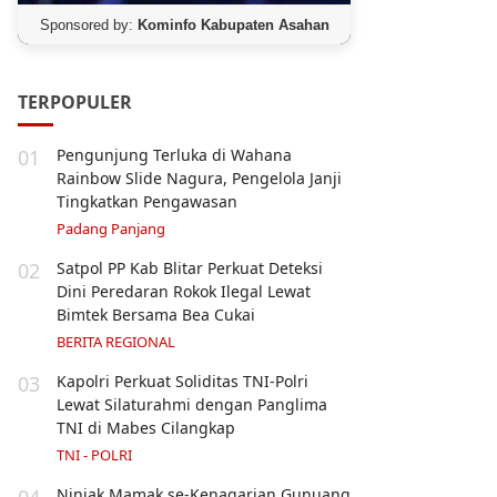
Sponsored by:
Kominfo Kabupaten Asahan
TERPOPULER
01
Pengunjung Terluka di Wahana
Rainbow Slide Nagura, Pengelola Janji
Tingkatkan Pengawasan
Padang Panjang
02
Satpol PP Kab Blitar Perkuat Deteksi
Dini Peredaran Rokok Ilegal Lewat
Bimtek Bersama Bea Cukai
BERITA REGIONAL
03
Kapolri Perkuat Soliditas TNI-Polri
Lewat Silaturahmi dengan Panglima
TNI di Mabes Cilangkap
TNI - POLRI
04
Niniak Mamak se-Kenagarian Gunuang