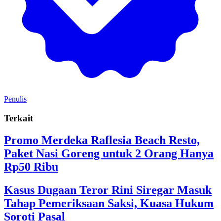
Penulis
Terkait
‎Promo Merdeka Raflesia Beach Resto,
Paket Nasi Goreng untuk 2 Orang Hanya
Rp50 Ribu
Kasus Dugaan Teror Rini Siregar Masuk
Tahap Pemeriksaan Saksi, Kuasa Hukum
Soroti Pasal