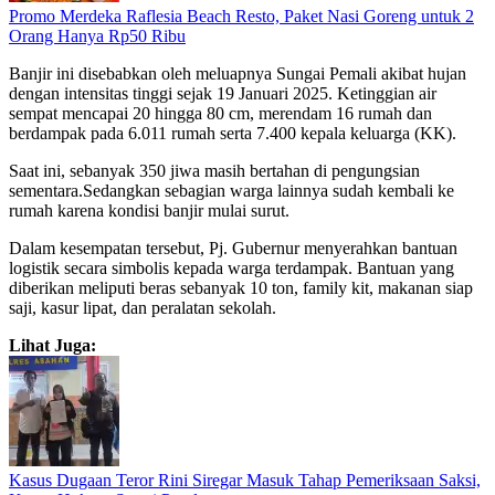
‎Promo Merdeka Raflesia Beach Resto, Paket Nasi Goreng untuk 2
Orang Hanya Rp50 Ribu
Banjir ini disebabkan oleh meluapnya Sungai Pemali akibat hujan
dengan intensitas tinggi sejak 19 Januari 2025. Ketinggian air
sempat mencapai 20 hingga 80 cm, merendam 16 rumah dan
berdampak pada 6.011 rumah serta 7.400 kepala keluarga (KK).
Saat ini, sebanyak 350 jiwa masih bertahan di pengungsian
sementara.Sedangkan sebagian warga lainnya sudah kembali ke
rumah karena kondisi banjir mulai surut.
Dalam kesempatan tersebut, Pj. Gubernur menyerahkan bantuan
logistik secara simbolis kepada warga terdampak. Bantuan yang
diberikan meliputi beras sebanyak 10 ton, family kit, makanan siap
saji, kasur lipat, dan peralatan sekolah.
Lihat Juga:
Kasus Dugaan Teror Rini Siregar Masuk Tahap Pemeriksaan Saksi,