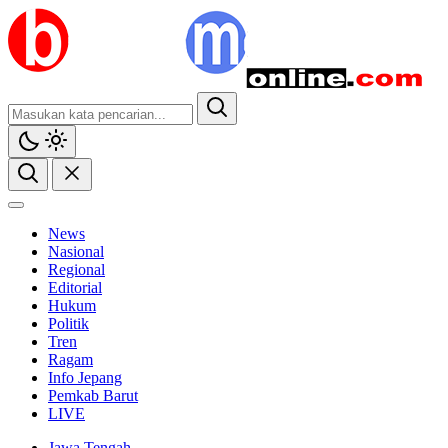
News
Nasional
Regional
Editorial
Hukum
Politik
Tren
Ragam
Info Jepang
Pemkab Barut
LIVE
Jawa Tengah