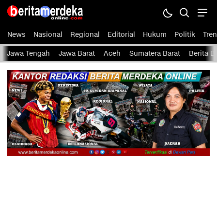
Berita Merdeka Online
Menyajikan Berita Harian Terbaru Lokal, Regional, dan Nasional
News
Nasional
Regional
Editorial
Hukum
Politik
Tren
Jawa Tengah
Jawa Barat
Aceh
Sumatera Barat
Berita 