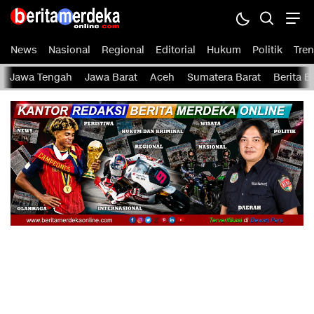
Berita Merdeka Online
Menyajikan Berita Harian Terbaru Lokal, Regional, dan Nasional
News
Nasional
Regional
Editorial
Hukum
Politik
Tren
Jawa Tengah
Jawa Barat
Aceh
Sumatera Barat
Berita 