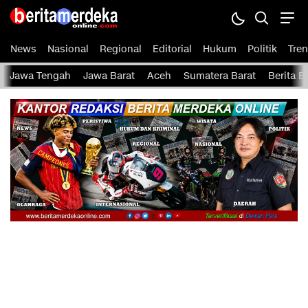
Berita Merdeka Online
Menyajikan Berita Harian Terbaru Lokal, Regional, dan Nasional
News
Nasional
Regional
Editorial
Hukum
Politik
Tren
Jawa Tengah
Jawa Barat
Aceh
Sumatera Barat
Berita 