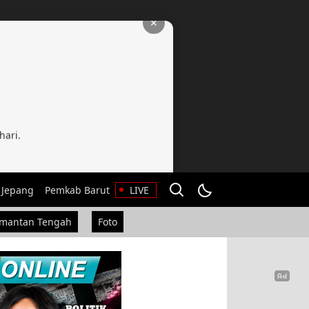
✕
hari.
 Jepang
Pemkab Barut
LIVE
imantan Tengah
Foto