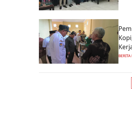
Pemk
Kopi
Kerj
BERITA