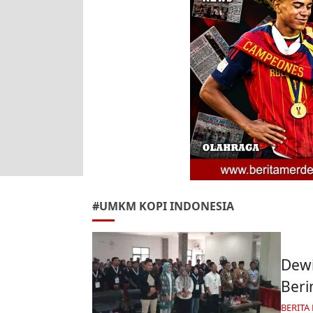
#UMKM KOPI INDONESIA
Dewi
Beri
BERITA