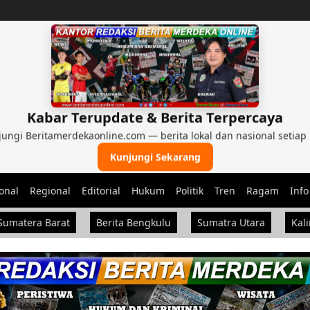
Kabar Terupdate & Berita Terpercaya
ungi Beritamerdekaonline.com — berita lokal dan nasional setiap 
Kunjungi Sekarang
onal
Regional
Editorial
Hukum
Politik
Tren
Ragam
Info
nal, dan Nasional
Sumatera Barat
Berita Bengkulu
Sumatra Utara
Kal