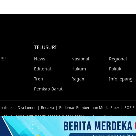
TELUSURI
ngi
News
Nasional
Regional
Editorial
Hukum
Politik
Tren
Ragam
Info Jepang
Pemkab Barut
nalistik
Disclaimer
Redaksi
Pedoman Pemberitaan Media Siber
SOP Pe
ht 2014 – 2026 © PT. BERITA MERDEKA MANDIRI (Adhi Satya Wicaksana) All right
TUTUP