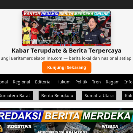
Kabar Terupdate & Berita Terpercaya
ungi Beritamerdekaonline.com — berita lokal dan nasional setiap 
Kunjungi Sekarang
onal
Regional
Editorial
Hukum
Politik
Tren
Ragam
Info
nal, dan Nasional
Sumatera Barat
Berita Bengkulu
Sumatra Utara
Kal