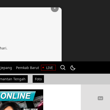
✕
hari.
 Jepang
Pemkab Barut
LIVE
imantan Tengah
Foto