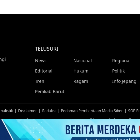
TELUSURI
ngi
News
Nasional
Regional
Editorial
Hukum
Politik
Tren
Ragam
Info Jepang
Pemkab Barut
nalistik
Disclaimer
Redaksi
Pedoman Pemberitaan Media Siber
SOP Pe
ht 2014 – 2026 © PT. BERITA MERDEKA MANDIRI (Adhi Satya Wicaksana) All right
TUTUP