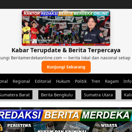
Kabar Terupdate & Berita Terpercaya
ungi Beritamerdekaonline.com — berita lokal dan nasional setiap 
Kunjungi Sekarang
onal
Regional
Editorial
Hukum
Politik
Tren
Ragam
Info
nal, dan Nasional
Sumatera Barat
Berita Bengkulu
Sumatra Utara
Kal