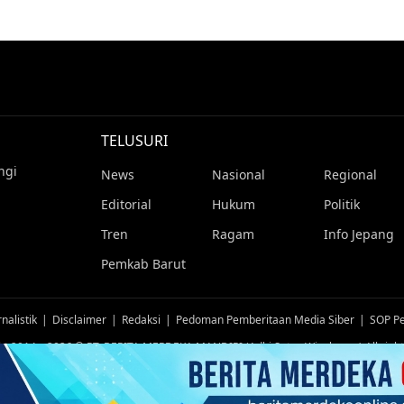
TELUSURI
ngi
News
Nasional
Regional
Editorial
Hukum
Politik
Tren
Ragam
Info Jepang
Pemkab Barut
nalistik
Disclaimer
Redaksi
Pedoman Pemberitaan Media Siber
SOP Pe
ht 2014 – 2026 © PT. BERITA MERDEKA MANDIRI (Adhi Satya Wicaksana) All right
TUTUP