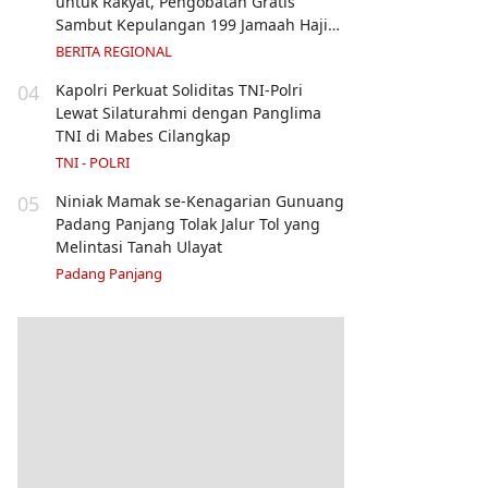
untuk Rakyat, Pengobatan Gratis
Sambut Kepulangan 199 Jamaah Haji
Sarolangun
BERITA REGIONAL
04
Kapolri Perkuat Soliditas TNI-Polri
Lewat Silaturahmi dengan Panglima
TNI di Mabes Cilangkap
TNI - POLRI
05
Niniak Mamak se-Kenagarian Gunuang
Padang Panjang Tolak Jalur Tol yang
Melintasi Tanah Ulayat
Padang Panjang