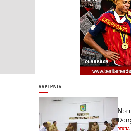
##PTPNIV
Norm
Dong
BERITA