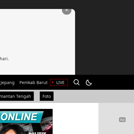
✕
hari.
 Jepang
Pemkab Barut
LIVE
imantan Tengah
Foto