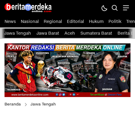
News
Nasional
Regional
Editorial
Hukum
Politik
Tren
Jawa Tengah
Jawa Barat
Aceh
Sumatera Barat
Berita 
Beranda
Jawa Tengah