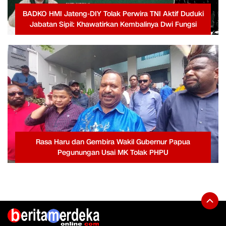
BADKO HMI Jateng-DIY Tolak Perwira TNI Aktif Duduki
Jabatan Sipil: Khawatirkan Kembalinya Dwi Fungsi
Rasa Haru dan Gembira Wakil Gubernur Papua
Pegunungan Usai MK Tolak PHPU