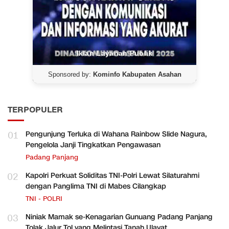
Iklan Layanan Publik
Sponsored by:
Kominfo Kabupaten Asahan
TERPOPULER
01
Pengunjung Terluka di Wahana Rainbow Slide Nagura,
Pengelola Janji Tingkatkan Pengawasan
Padang Panjang
02
Kapolri Perkuat Soliditas TNI-Polri Lewat Silaturahmi
dengan Panglima TNI di Mabes Cilangkap
TNI - POLRI
03
Niniak Mamak se-Kenagarian Gunuang Padang Panjang
Tolak Jalur Tol yang Melintasi Tanah Ulayat