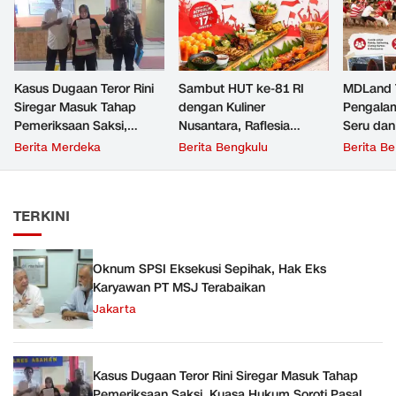
Kasus Dugaan Teror Rini
‎Sambut HUT ke-81 RI
‎MDLand
Siregar Masuk Tahap
dengan Kuliner
Pengalam
Pemeriksaan Saksi,
Nusantara, Raflesia
Seru dan
Kuasa Hukum Soroti
Beach Resto Hadirkan
Cocok un
Berita Merdeka
Berita Bengkulu
Berita B
Pasal
Paket Hemat Makan
hingga K
Siang ‎
TERKINI
Oknum SPSI Eksekusi Sepihak, Hak Eks
Karyawan PT MSJ Terabaikan
Jakarta
Kasus Dugaan Teror Rini Siregar Masuk Tahap
Pemeriksaan Saksi, Kuasa Hukum Soroti Pasal