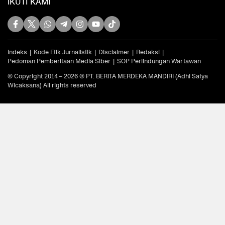
IKUTI KAMI
Indeks
Kode Etik Jurnalistik
Disclaimer
Redaksi
Pedoman Pemberitaan Media Siber
SOP Perlindungan Wartawan
© Copyright 2014 – 2026 © PT. BERITA MERDEKA MANDIRI (Adhi Satya
Wicaksana) All rights reserved