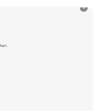
✕
hari.