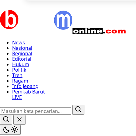
News
Nasional
Regional
Editorial
Hukum
Politik
Tren
Ragam
Info Jepang
Pemkab Barut
LIVE