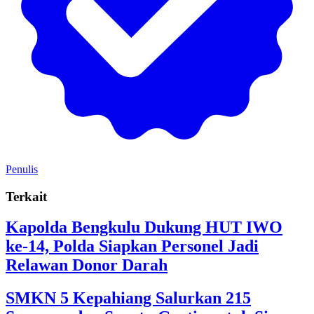
Penulis
Terkait
Kapolda Bengkulu Dukung HUT IWO
ke-14, Polda Siapkan Personel Jadi
Relawan Donor Darah
SMKN 5 Kepahiang Salurkan 215