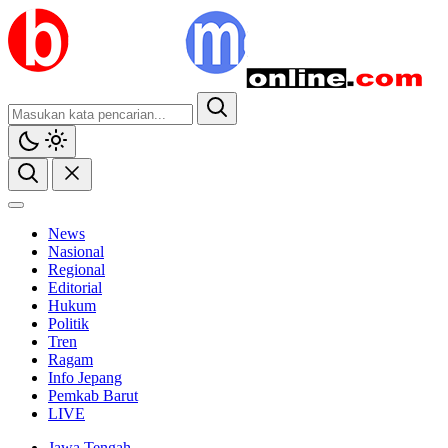
News
Nasional
Regional
Editorial
Hukum
Politik
Tren
Ragam
Info Jepang
Pemkab Barut
LIVE
Jawa Tengah