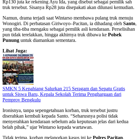
Rp130 juta ke rekening Ayu Ida, yang disebut sebagai pemilik sah
truk tersebut. Sisanya Rp28 juta disepakati akan dilunasi kemudian.
Namun, drama terjadi saat Wintarso membawa pulang truk menuju
Wonogiri. Di perbatasan Giriwoyo–Pacitan, ia dihadang oleh
Santo
,
yang tiba-tiba mengaku sebagai pemilik asli kendaraan. Perselisihan
pun tidak terelakkan, hingga akhirnya truk dibawa ke
Polsek
Punung
untuk diamankan sementara.
Lihat Juga:
SMKN 5 Kepahiang Salurkan 215 Seragam dan Sepatu Gratis
untuk Siswa Baru, Kepala Sekolah Terima Penghargaan dari
Pemprov Bengkulu
Ironisnya, tanpa sepengetahuan korban, truk tersebut justru
diserahkan kembali kepada Santo. “Seharusnya polisi tidak
menyerahkan kendaraan sebelum ada keputusan jelas dari kedua
belah pihak,” ujar Wintarso kepada wartawan.
Tidak terima, korban melaporkan kasus ini ke
Polres Pacitan
.