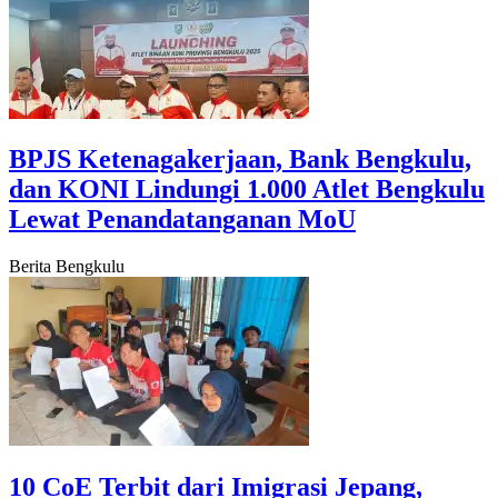
‎BPJS Ketenagakerjaan, Bank Bengkulu,
dan KONI Lindungi 1.000 Atlet Bengkulu
Lewat Penandatanganan MoU
Berita Bengkulu
‎10 CoE Terbit dari Imigrasi Jepang,