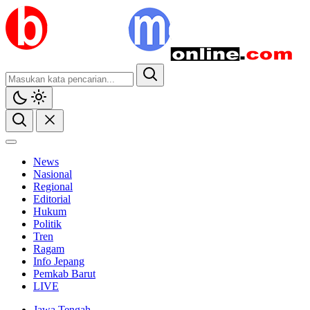
News
Nasional
Regional
Editorial
Hukum
Politik
Tren
Ragam
Info Jepang
Pemkab Barut
LIVE
Jawa Tengah