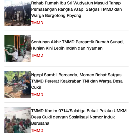
Rehab Rumah Ibu Sri Wudyatun Masuki Tahap
Pemasangan Rangka Atap, Satgas TMMD dan
Warga Bergotong Royong
TMMD
Sentuhan Akhir TMMD Percantik Rumah Sunarji,
Hunian Kini Lebih Indah dan Nyaman
TMMD
Ngopi Sambil Bercanda, Momen Rehat Satgas
TMMD Pererat Keakraban TNI dan Warga Desa
Cukil
TMMD
TMMD Kodim 0714/Salatiga Bekali Pelaku UMKM
Desa Cukil dengan Sosialisasi Nomor Induk
Berusaha
TMMD