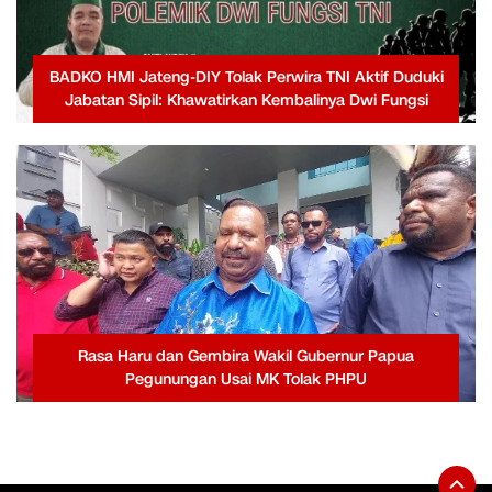
BADKO HMI Jateng-DIY Tolak Perwira TNI Aktif Duduki
Jabatan Sipil: Khawatirkan Kembalinya Dwi Fungsi
Rasa Haru dan Gembira Wakil Gubernur Papua
Pegunungan Usai MK Tolak PHPU