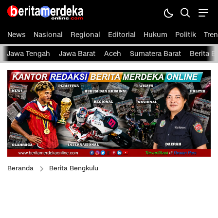
News
Nasional
Regional
Editorial
Hukum
Politik
Tren
Jawa Tengah
Jawa Barat
Aceh
Sumatera Barat
Berita 
Beranda
Berita Bengkulu