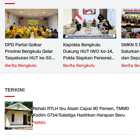
‎DPD Partai Golkar
Kapolda Bengkulu
SMKN 5 
Provinsi Bengkulu Gelar
Dukung HUT IWO ke-14,
Salurkan
Tasyakuran HUT ke-50
Polda Siapkan Personel
dan Sepa
Ketua Umum Bahlil
Jadi Relawan Donor
Siswa Ba
Berita Bengkulu
Berita Bengkulu
Berita B
Lahadalia
Darah
Sekolah 
Pengharg
Pemprov
TERKINI
Rehab RTLH Ibu Aisah Capai 90 Persen, TMMD
Kodim 0714/Salatiga Hadirkan Harapan Baru
TMMD