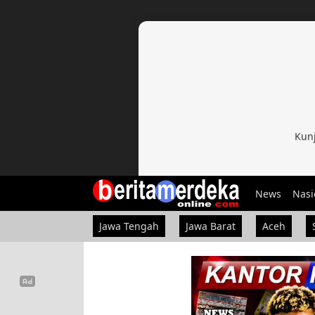
Kunj
News
Nasi
Jawa Tengah
Jawa Barat
Aceh