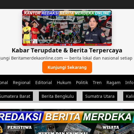
Kabar Terupdate & Berita Terpercaya
ungi Beritamerdekaonline.com — berita lokal dan nasional setiap 
Kunjungi Sekarang
onal
Regional
Editorial
Hukum
Politik
Tren
Ragam
Info
Sumatera Barat
Berita Bengkulu
Sumatra Utara
Kal