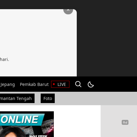
✕
hari.
 Jepang
Pemkab Barut
LIVE
imantan Tengah
Foto