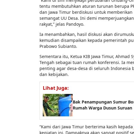
“Kami di sini menyikapi perubahan Undang-U
tentu membutuhkan aturan turunan berupa PP.
dan Jawa Timur berdiskusi untuk memberikan 
semangat UU Desa. Ini demi memperjuangkan
rakyat,” jelas Pandoyo.
Ia menambahkan, hasil diskusi akan dirumuska
kemudian disampaikan kepada pemerintah pus
Prabowo Subianto.
Sementara itu, Ketua KIB Jawa Timur, Ahmad Sya
Tengah sebagai tuan rumah konferensi. Ia me
penting agar desa-desa di seluruh Indonesia b
dan kebijakan.
Lihat Juga:
Bak Penampungan Sumur Bor T
Rumah Warga Dusun Suruan
“Kami dari Jawa Timur berterima kasih kepa
kegiatan ini. Dampaknya akan sangat positif s