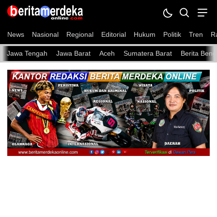
News
Nasional
Regional
Editorial
Hukum
Politik
Tren
R
Jawa Tengah
Jawa Barat
Aceh
Sumatera Barat
Berita Beng