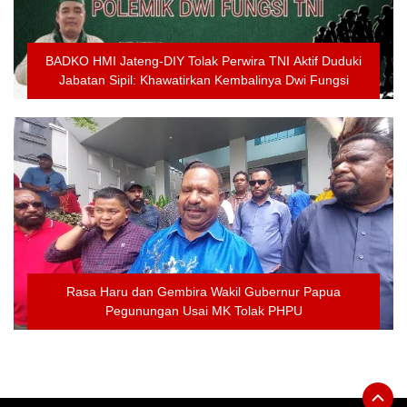
BADKO HMI Jateng-DIY Tolak Perwira TNI Aktif Duduki
Jabatan Sipil: Khawatirkan Kembalinya Dwi Fungsi
Rasa Haru dan Gembira Wakil Gubernur Papua
Pegunungan Usai MK Tolak PHPU