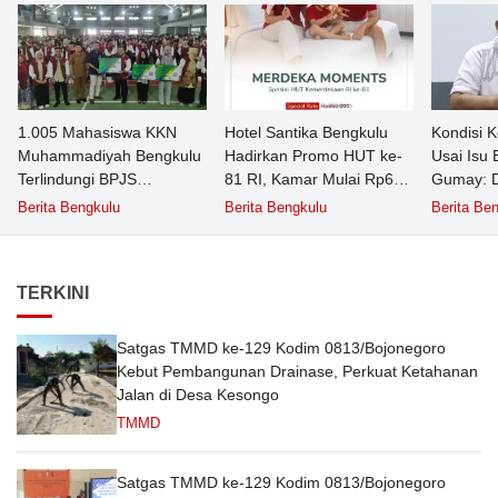
‎1.005 Mahasiswa KKN
‎Hotel Santika Bengkulu
‎Kondisi 
Muhammadiyah Bengkulu
Hadirkan Promo HUT ke-
Usai Isu 
Terlindungi BPJS
81 RI, Kamar Mulai Rp681
Gumay: 
Ketenagakerjaan, Simbolis
Ribu dan Sajian Kuliner
Psikolog
Berita Bengkulu
Berita Bengkulu
Berita Be
Kartu Diserahkan pada
Nusantara
Terasa
Acara Pelepasan ‎
TERKINI
Satgas TMMD ke-129 Kodim 0813/Bojonegoro
Kebut Pembangunan Drainase, Perkuat Ketahanan
Jalan di Desa Kesongo
TMMD
Satgas TMMD ke-129 Kodim 0813/Bojonegoro