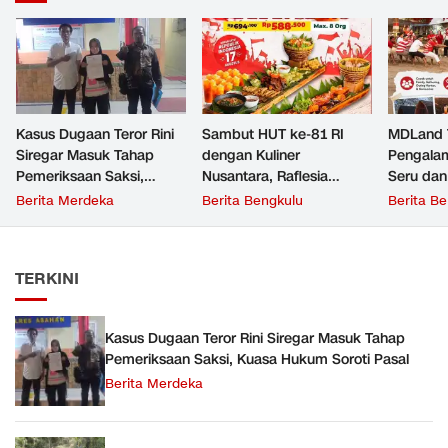
Kasus Dugaan Teror Rini
‎Sambut HUT ke-81 RI
‎MDLand
Siregar Masuk Tahap
dengan Kuliner
Pengalam
Pemeriksaan Saksi,
Nusantara, Raflesia
Seru dan
Kuasa Hukum Soroti
Beach Resto Hadirkan
Cocok un
Berita Merdeka
Berita Bengkulu
Berita B
Pasal
Paket Hemat Makan
hingga K
Siang ‎
TERKINI
Kasus Dugaan Teror Rini Siregar Masuk Tahap
Pemeriksaan Saksi, Kuasa Hukum Soroti Pasal
Berita Merdeka