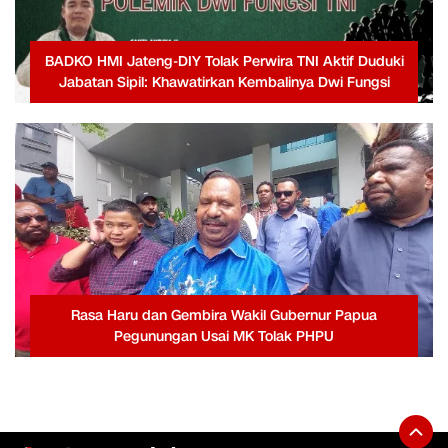
BADKO HMI Jateng-DIY Tolak Perwira TNI Aktif Duduki
Jabatan Sipil: Khawatirkan Kembalinya Dwi Fungsi
Rasa Haru dan Gembira Wakil Gubernur Papua
Pegunungan Usai MK Tolak PHPU