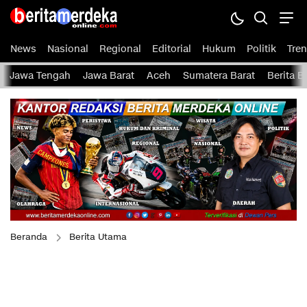
News
Nasional
Regional
Editorial
Hukum
Politik
Tren
Jawa Tengah
Jawa Barat
Aceh
Sumatera Barat
Berita 
Beranda
Berita Utama