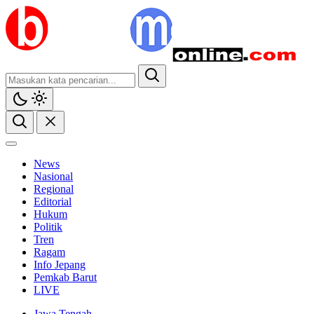
News
Nasional
Regional
Editorial
Hukum
Politik
Tren
Ragam
Info Jepang
Pemkab Barut
LIVE
Jawa Tengah